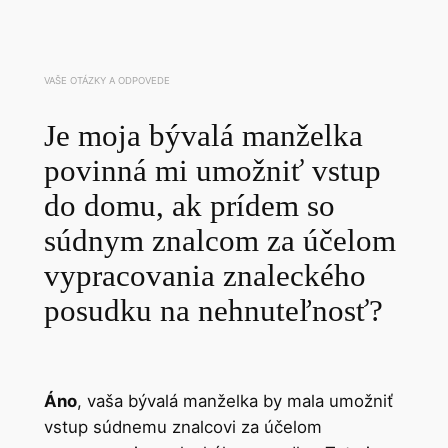
VAŠE OTÁZKY A ODPOVEDE
Je moja bývalá manželka
povinná mi umožniť vstup
do domu, ak prídem so
súdnym znalcom za účelom
vypracovania znaleckého
posudku na nehnuteľnosť?
Áno
, vaša bývalá manželka by mala umožniť
vstup súdnemu znalcovi za účelom