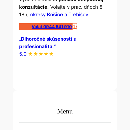
konzultácie
. Volajte v prac. dňoch 8-
18h,
okresy
Košice
a Trebišov
.
Volať 0944 541 910
ⓘ
„
Dlhoročné skúsenosti
a
profesionalita
.“
5.0
★★★★★
Menu