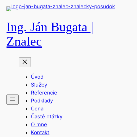
Prejsť
na
obsah
Ing. Ján Bugata |
Znalec
Úvod
Služby
Referencie
Podklady
Cena
Časté otázky
O mne
Kontakt