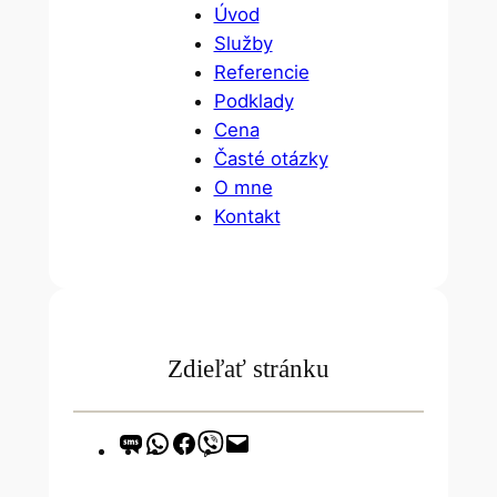
Úvod
Služby
Referencie
Podklady
Cena
Časté otázky
O mne
Kontakt
Zdieľať stránku
Share
Share
Share
Share
Email
on
on
on
on
this