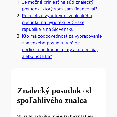
Je možné priniesť na súd znalecký
posudok, ktorý som sám financoval?
Rozdiel vo vyhotovení znaleckého
posudku na hypotéku v Českej
republike a na Slovensku
Kto má zodpovednosť za vypracovanie
znaleckého posudku v rámci
dedičského konania, my ako dedičia,
alebo notárka?
Znalecký posudok
od
spoľahlivého znalca
Využite aktuálnu
ponuku bezplatnej