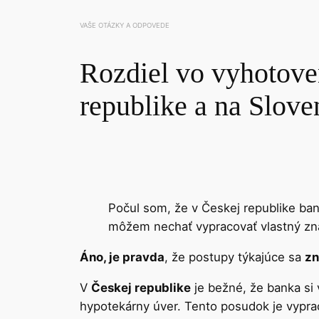
VAŠE OTÁZKY A ODPOVEDE
Rozdiel vo vyhotove
republike a na Slov
Počul som, že v Českej republike ban
môžem nechať vypracovať vlastný znal
Áno, je pravda
, že postupy týkajúce sa
zn
V
Českej republike
je bežné, že banka si
hypotekárny úver. Tento posudok je vyprac