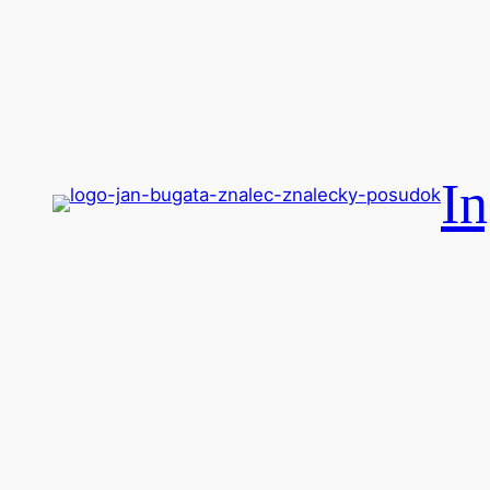
Prejsť
na
obsah
In