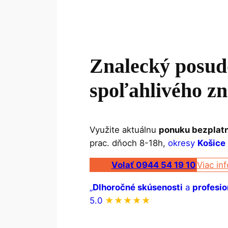
Znalecký posu
spoľahlivého zn
Využite aktuálnu
ponuku bezplatn
prac. dňoch 8-18h,
okresy
Košice
Volať 0944 54 19 10
Viac inf
„
Dlhoročné skúsenosti
a
profesio
5.0
★★★★★