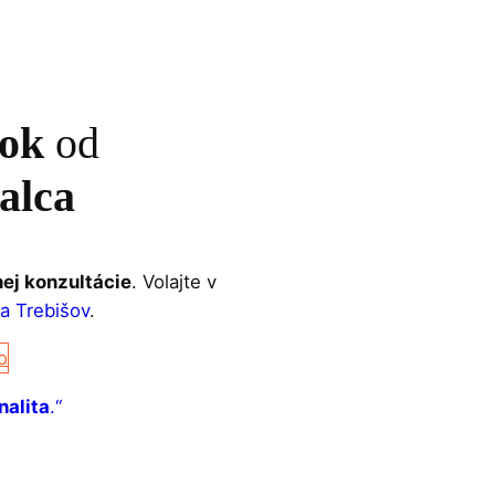
dok
od
alca
ej konzultácie
. Volajte v
a Trebišov
.
o
nalita
.“