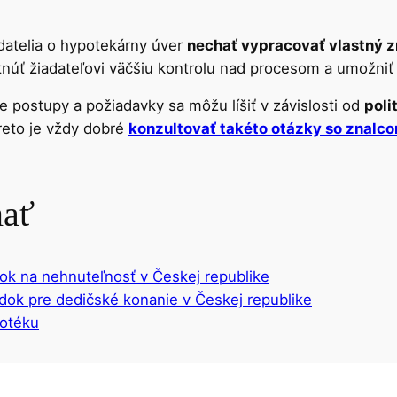
adatelia o hypotekárny úver
nechať vypracovať vlastný 
núť žiadateľovi väčšiu kontrolu nad procesom a umožniť 
 postupy a požiadavky sa môžu líšiť v závislosti od
poli
reto je vždy dobré
konzultovať takéto otázky so znalc
mať
ok na nehnuteľnosť v Českej republike
dok pre dedičské konanie v Českej republike
potéku