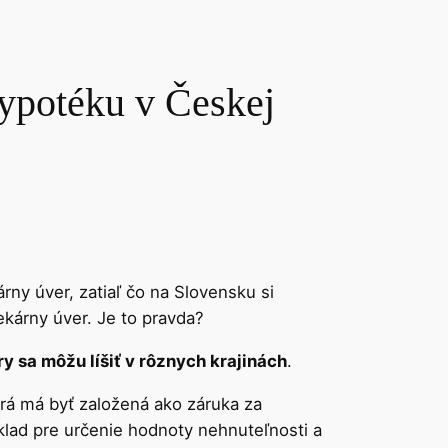
ypotéku v Českej
ny úver, zatiaľ čo na Slovensku si
kárny úver. Je to pravda?
 sa môžu líšiť v rôznych krajinách
.
orá má byť založená ako záruka za
klad pre určenie hodnoty nehnuteľnosti a