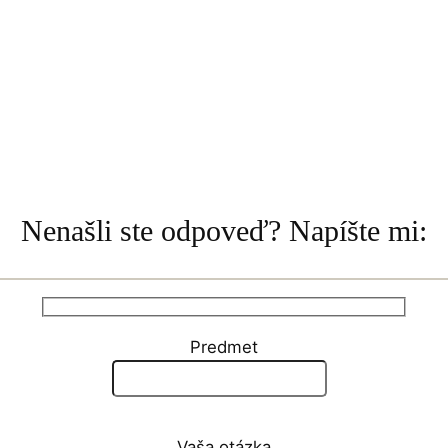
Nenašli ste odpoveď? Napíšte mi:
Predmet
Vaša otázka