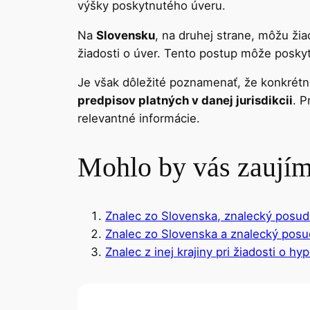
výšky poskytnutého úveru.
Na
Slovensku
, na druhej strane, môžu ži
žiadosti o úver. Tento postup môže poskyt
Je však dôležité poznamenať, že konkrétne
predpisov platných v danej jurisdikcii
. P
relevantné informácie.
Mohlo by vás zaují
Znalec zo Slovenska, znalecký posud
Znalec zo Slovenska a znalecký posu
Znalec z inej krajiny pri žiadosti o hy