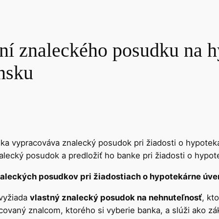
ní znaleckého posudku na h
ensku
ka vypracováva znalecký posudok pri žiadosti o hypotekár
ecký posudok a predložiť ho banke pri žiadosti o hypote
aleckých posudkov pri žiadostiach o hypotekárne úvery
 vyžiada
vlastný znalecký posudok na nehnuteľnosť
, kt
ovaný znalcom, ktorého si vyberie banka, a slúži ako zá