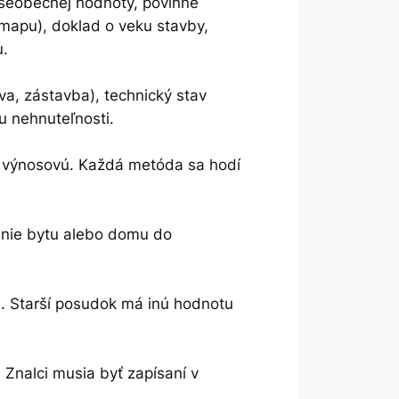
šeobecnej hodnoty, povinné
u mapu), doklad o veku stavby,
u.
va, zástavba), technický stav
u nehnuteľnosti.
o výnosovú. Každá metóda sa hodí
enie bytu alebo domu do
. Starší posudok má inú hodnotu
Znalci musia byť zapísaní v