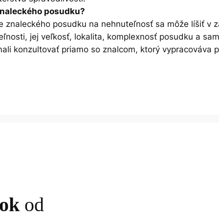
 znaleckého posudku?
 znaleckého posudku na nehnuteľnosť sa môže líšiť v zá
ľnosti, jej veľkosť, lokalita, komplexnosť posudku a sa
ali konzultovať priamo so znalcom, ktorý vypracováva 
dok
od