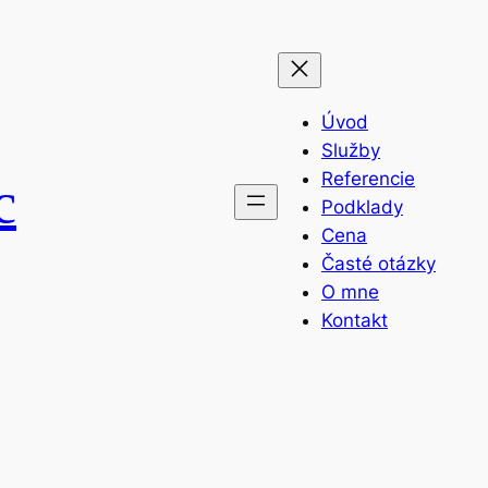
Úvod
Služby
Referencie
c
Podklady
Cena
Časté otázky
O mne
Kontakt