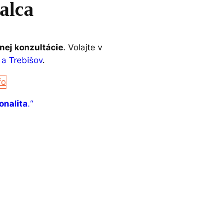
alca
nej konzultácie
. Volajte v
a Trebišov
.
fo
onalita
.“