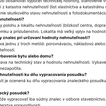
sí obsahovať výpočet technickej hodnoty, stanovenie v
i z katastra nehnuteľností (list vlastníctva a katastráln
nie skutkového stavu nehnuteľnosti a fotodokumentáci
hnuteľnosti?
 polohu a lokalitu nehnuteľnosti (blízkosť centra, dopra
mku a príslušenstvo. Lokalita má veľký vplyv na hodnot
 znalec pri určovaní hodnoty nehnuteľnosti?
íva jednu z troch metód: porovnávaciu, nákladovú aleb
teľností.
vybavenie bytu alebo domu?
iava na technický stav a hodnotu nehnuteľnosti. Vybav
nezapočíta.
ehnuteľnosti ku dňu vypracovania posudku?
ti je ocenená ku dňu vypracovania znaleckého posudku
lecký posudok?
e vypracovať iba súdny znalec v odbore stavebníctvo. 
terstva spravodlivosti.