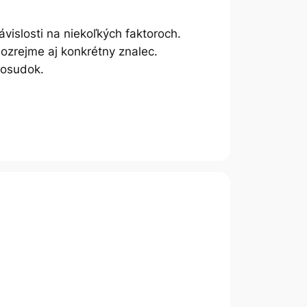
vislosti na niekoľkých faktoroch.
mozrejme aj konkrétny znalec.
posudok.