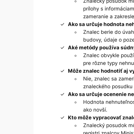
Znalecký posudok mu
prílohy s informáciam
zameranie a zakresle
Ako sa určuje hodnota ne
Znalec berie do úvahy
budovy, údaje o poze
Aké metódy používa súdny
Znalec obvykle použ
pre rôzne typy nehnu
Môže znalec hodnotiť aj 
Nie, znalec sa zamer
znaleckého posudku 
Ako sa určuje ocenenie n
Hodnota nehnuteľnos
ako novší.
Kto môže vypracovať zna
Znalecký posudok môž
registri znalcov Minis