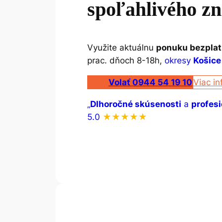
spoľahlivého zn
Využite aktuálnu
ponuku bezplat
prac. dňoch 8-18h,
okresy
Košice
Volať 0944 54 19 10
Viac in
„
Dlhoročné skúsenosti
a
profesi
5.0
★★★★★