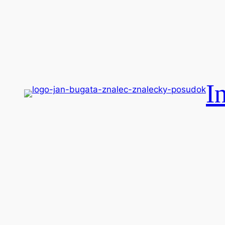
Prejsť
na
obsah
I