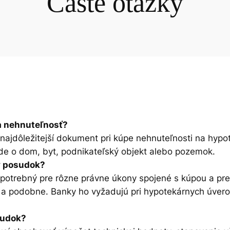
Časté otázky
a nehnuteľnosť?
najdôležitejší dokument pri kúpe nehnuteľnosti na hypo
 ide o dom, byt, podnikateľský objekt alebo pozemok.
ý posudok?
potrebný pre rôzne právne úkony spojené s kúpou a pr
 a podobne. Banky ho vyžadujú pri hypotekárnych úvero
sudok?