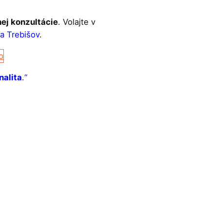
ej konzultácie
. Volajte v
a Trebišov
.
o
nalita
.“