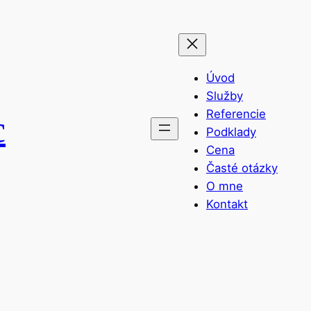
Úvod
Služby
Referencie
c
Podklady
Cena
Časté otázky
O mne
Kontakt