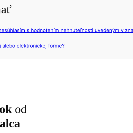
mať
 nesúhlasím s hodnotením nehnuteľnosti uvedeným v z
j alebo elektronickej forme?
dok
od
alca