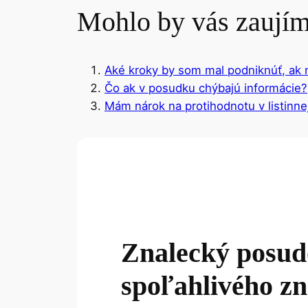
Mohlo by vás zaují
Aké kroky by som mal podniknúť, ak
Čo ak v posudku chýbajú informácie?
Mám nárok na protihodnotu v listinne
Znalecký posu
spoľahlivého zn