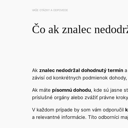
VAŠE OTÁZKY A ODPOVEDE
Čo ak znalec nedodr
Ak
znalec nedodržal dohodnutý termín
a 
závisí od konkrétnych podmienok dohody, k
Ak máte
písomnú dohodu
, kde sú jasne s
príslušné orgány alebo zvážiť právne kroky
V každom prípade by som vám odporučil
k
a relevantné informácie. Títo odborníci ma