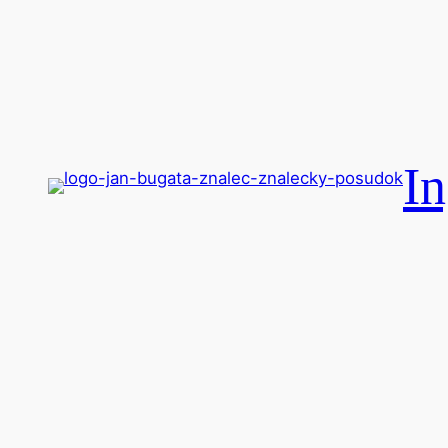
Prejsť
na
obsah
In