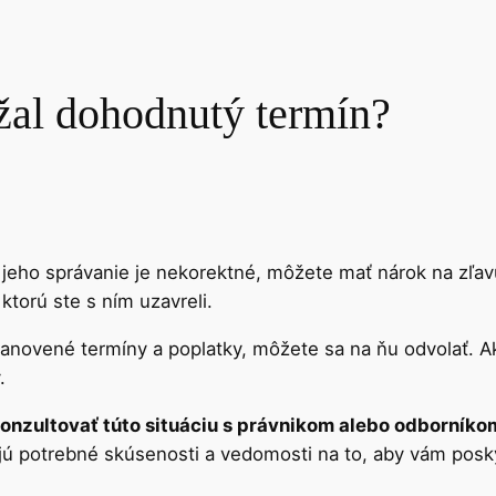
žal dohodnutý termín?
jeho správanie je nekorektné, môžete mať nárok na zľavu
torú ste s ním uzavreli.
tanovené termíny a poplatky, môžete sa na ňu odvolať. Ak
.
onzultovať túto situáciu s právnikom alebo odborníko
jú potrebné skúsenosti a vedomosti na to, aby vám poskytl